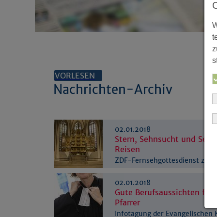
W
t
z
s
VORLESEN
Nachrichten-Archiv
02.01.2018
Stern, Sehnsucht und Sege
Reisen
ZDF-Fernsehgottesdienst zur E
Schwerte
02.01.2018
Gute Berufsaussichten für 
Pfarrer
Infotagung der Evangelischen 