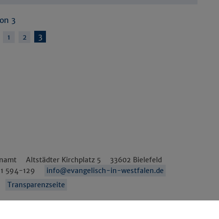
Details anzeigen
von 3
Impressum
|
Datenschutz
3
1
2
enamt
Altstädter Kirchplatz 5
33602
Bielefeld
1 594-129
info@evangelisch-in-westfalen.de
Transparenzseite