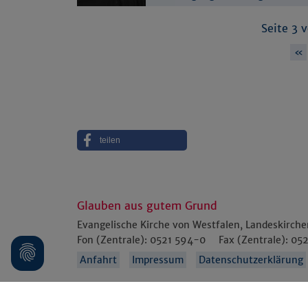
Westfalen
Seite 3 
«
teilen
Glauben aus gutem Grund
Evangelische Kirche von Westfalen, Landeskirch
Fon (Zentrale):
0521 594-0
Fax (Zentrale):
052
Anfahrt
Impressum
Datenschutzerklärung