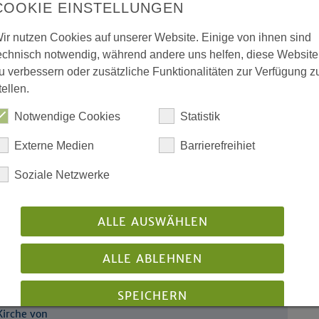
COOKIE EINSTELLUNGEN
Unsere archivierten Nachr
ir nutzen Cookies auf unserer Website. Einige von ihnen sind
auf einen Blick
echnisch notwendig, während andere uns helfen, diese Website
u verbessern oder zusätzliche Funktionalitäten zur Verfügung z
tellen.
Notwendige Cookies
Statistik
Externe Medien
Barrierefreihiet
Soziale Netzwerke
n – mit den drei Weisen auf
ALLE AUSWÄHLEN
piphaniaszeit aus
ALLE ABLEHNEN
Pfarrerinnen und
SPEICHERN
Kirche von