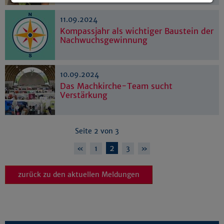
Details anzeigen
11.09.2024
Impressum
|
Datenschutz
Kompassjahr als wichtiger Baustein der
Nachwuchsgewinnung
10.09.2024
Das Machkirche-Team sucht
Verstärkung
Seite 2 von 3
2
«
1
3
»
zurück zu den aktuellen Meldungen