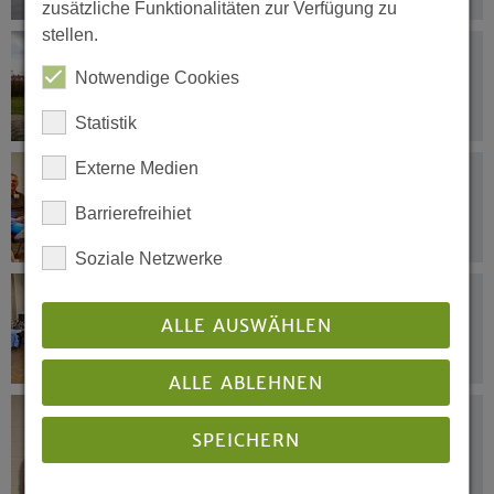
zusätzliche Funktionalitäten zur Verfügung zu
stellen.
12.09.2024
"Bedrohung der sozialen Infrastruktur
Notwendige Cookies
in NRW"
Statistik
Externe Medien
12.09.2024
Erster gemeinsamer Studientag der
Barrierefreihiet
Supervisor*innen und
Gemeindeberater*innen
Soziale Netzwerke
12.09.2024
Interprofessionelle Pastoralteams
ALLE AUSWÄHLEN
profitieren voneinander
ALLE ABLEHNEN
12.09.2024
SPEICHERN
Vom Sozialarbeiter, der auszog, um
Diakon zu werden