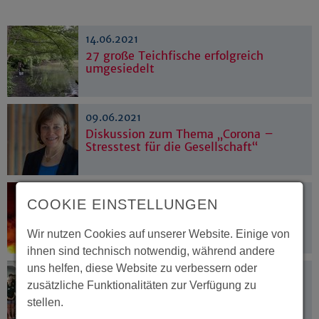
14.06.2021
27 große Teichfische erfolgreich
umgesiedelt
09.06.2021
Diskussion zum Thema „Corona –
Stresstest für die Gesellschaft“
08.06.2021
COOKIE EINSTELLUNGEN
Hilfe für Geflüchtete in Ruanda
Wir nutzen Cookies auf unserer Website. Einige von
ihnen sind technisch notwendig, während andere
uns helfen, diese Website zu verbessern oder
08.06.2021
zusätzliche Funktionalitäten zur Verfügung zu
X-mas 2021
stellen.