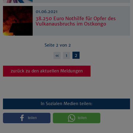
Impressum
|
Datenschutz
01.06.2021
38.250 Euro Nothilfe für Opfer des
Vulkanausbruchs im Ostkongo
Seite 2 von 2
2
«
1
zurück zu den aktuellen Meldungen
In Sozialen Medien teilen:
teilen
teilen