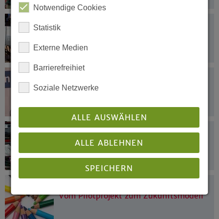
Notwendige Cookies
02.06.2021
Statistik
Antworten auf komplexe Fragen der
Gesellschaft
Externe Medien
Barrierefreihiet
02.06.2021
Einladend – inspirierend –
Soziale Netzwerke
evangelisch
ALLE AUSWÄHLEN
02.06.2021
Faire Asylverfahren und
ALLE ABLEHNEN
menschenwürdige Unterbringung von
Flüchtlingen gefordert
SPEICHERN
02.06.2021
Vom Pilotprojekt zum Zukunftsmodell
Details anzeigen