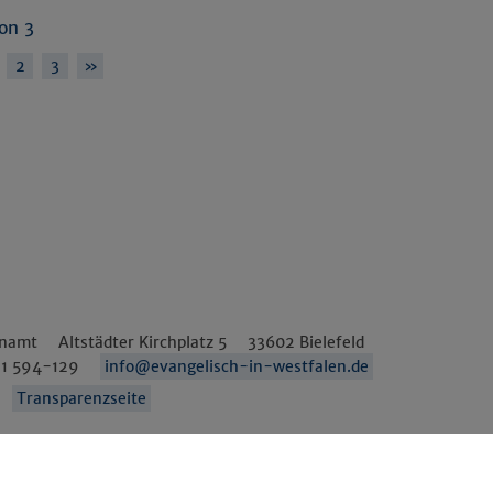
von 3
2
3
»
enamt
Altstädter Kirchplatz 5
33602
Bielefeld
1 594-129
info@evangelisch-in-westfalen.de
Transparenzseite