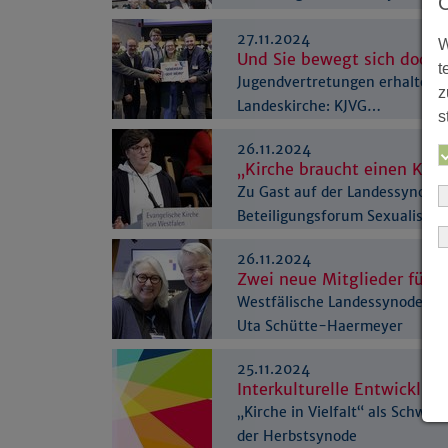
27.11.2024
W
Und Sie bewegt sich doch!
t
Jugendvertretungen erhalten v
z
Landeskirche: KJVG…
s
26.11.2024
„Kirche braucht einen Kult
Zu Gast auf der Landessynode
Beteiligungsforum Sexualisier
26.11.2024
Zwei neue Mitglieder für d
Westfälische Landessynode wä
Uta Schütte-Haermeyer
25.11.2024
Interkulturelle Entwicklun
„Kirche in Vielfalt“ als Schwe
der Herbstsynode