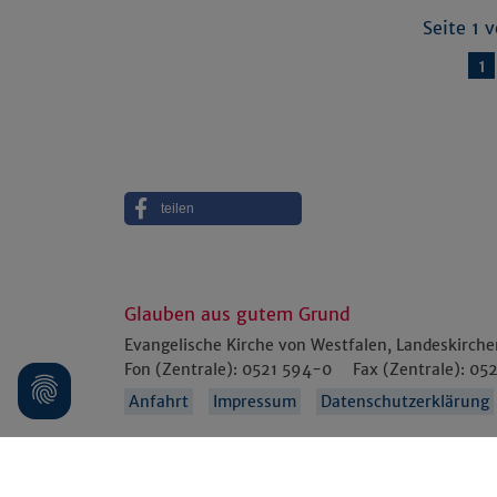
und Bezirksregierung
Seite 1 
1
teilen
Glauben aus gutem Grund
Evangelische Kirche von Westfalen, Landeskirch
Fon (Zentrale):
0521 594-0
Fax (Zentrale):
052
Anfahrt
Impressum
Datenschutzerklärung