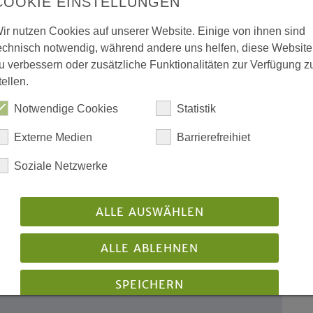
COOKIE EINSTELLUNGEN
ir nutzen Cookies auf unserer Website. Einige von ihnen sind
echnisch notwendig, während andere uns helfen, diese Website
olle Unterstützung der
u verbessern oder zusätzliche Funktionalitäten zur Verfügung z
tellen.
Notwendige Cookies
Statistik
urwandel – jetzt!“
: Nancy Janz vom
Externe Medien
Barrierefreihiet
te…
Soziale Netzwerke
ie Kirchenleitung
hlt Ralf Henning Krause und
ALLE AUSWÄHLEN
ALLE ABLEHNEN
g wird konkret
SPEICHERN
rpunktthema