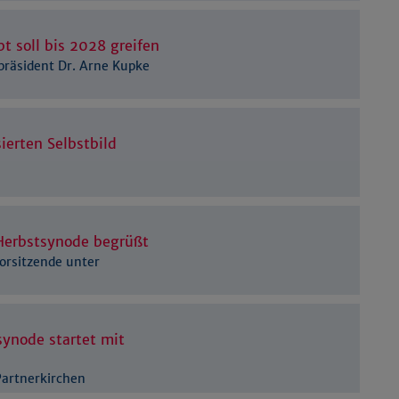
Details anzeigen
Impressum
|
Datenschutz
t soll bis 2028 greifen
präsident Dr. Arne Kupke
ierten Selbstbild
Herbstsynode begrüßt
orsitzende unter
synode startet mit
Partnerkirchen