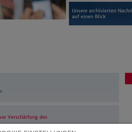
Unsere archivierten Nachr
auf einen Blick
n
vor Verschärfung des
er EKvW