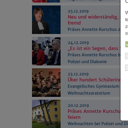
25.12.2019
W
Neu und widerständig, irri
t
fremd
z
Präses Annette Kurschus zu
s
Weihnachten
24.12.2019
„Es ist ein Segen, dass Sie
Präses Annette Kurschus besu
Polizei und Diakonie
23.12.2019
Über hundert Schülerinnen
Evangelisches Gymnasium Mei
Weihnachtsoratorium
20.12.2019
Präses Annette Kurschus b
feiern
Weihnachten bei Polizei und D