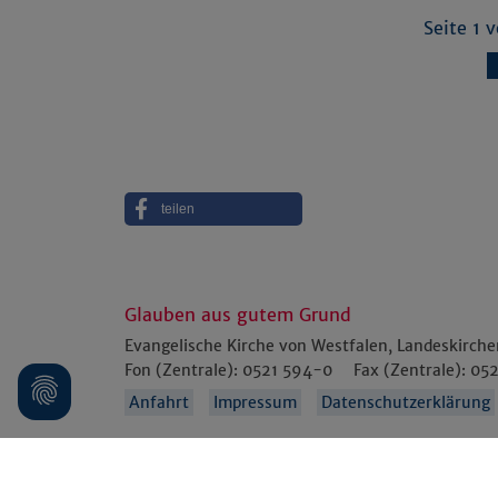
Seite 1 
teilen
Glauben aus gutem Grund
Evangelische Kirche von Westfalen, Landeskirch
Fon (Zentrale):
0521 594-0
Fax (Zentrale):
052
Anfahrt
Impressum
Datenschutzerklärung