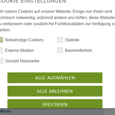
COOKIE EINSTELLUNGEN
ir nutzen Cookies auf unserer Website. Einige von ihnen sind
tierend
echnisch notwendig, während andere uns helfen, diese Website
u verbessern oder zusätzliche Funktionalitäten zur Verfügung z
tellen.
Notwendige Cookies
Statistik
 da sind“
chte zu Weihnachten
Externe Medien
Barrierefreihiet
Soziale Netzwerke
 und Schüler sangen Bach
nerzhagen: Begeisterndes
ALLE AUSWÄHLEN
ALLE ABLEHNEN
esucht Menschen, die arbeiten, wenn andere
SPEICHERN
iakonie