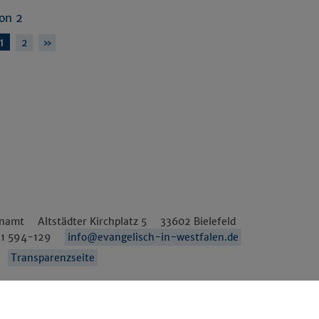
von 2
1
2
»
enamt
Altstädter Kirchplatz 5
33602
Bielefeld
1 594-129
info@evangelisch-in-westfalen.de
Transparenzseite