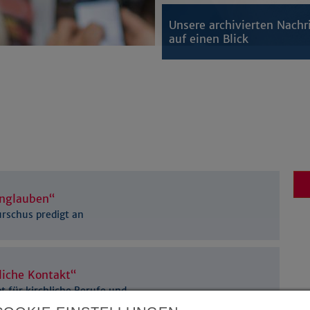
Unsere archivierten Nachr
auf einen Blick
Unglauben“
urschus predigt an
liche Kontakt“
t für kirchliche Berufe und