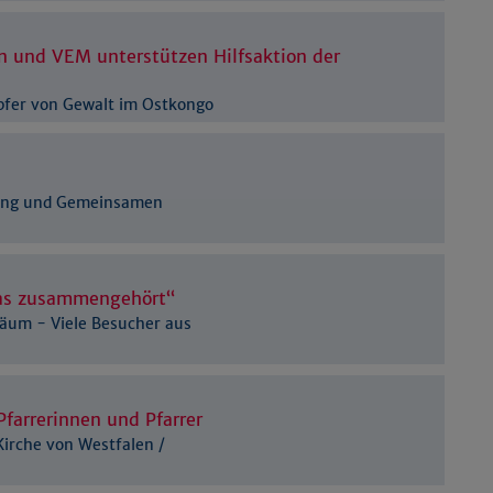
Details anzeigen
Impressum
|
Datenschutz
n und VEM unterstützen Hilfsaktion der
Opfer von Gewalt im Ostkongo
dung und Gemeinsamen
as zusammengehört“
iläum - Viele Besucher aus
Pfarrerinnen und Pfarrer
Kirche von Westfalen /