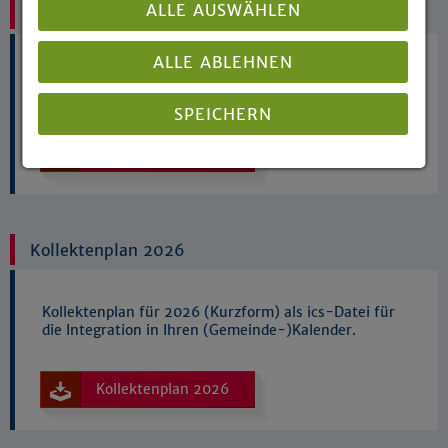
ALLE AUSWÄHLEN
Kollektenplan 2026
ALLE ABLEHNEN
Kollektenplan für 2026 (Kurzform) als PDF-
Dokument zum Download.
SPEICHERN
Kollektenplan 2026
Details anzeigen
Impressum
|
Datenschutz
Kollektenplan 2026
Kollektenplan für 2026 (Kurzform) als ics-Datei für
die Integration in Ihren (Gemeinde-)Kalender.
Kollektenplan 2026