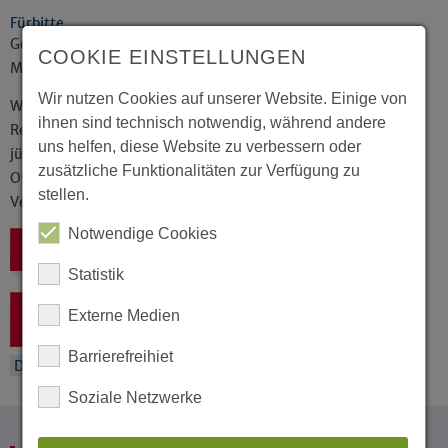
Fürbitte
Gott, du willst Frieden und Verständigung unter den
COOKIE EINSTELLUNGEN
Menschen.
Wir nutzen Cookies auf unserer Website. Einige von
Wir bitten dich für alle, die Brücken bauen zwischen
ihnen sind technisch notwendig, während andere
Religionen und Völkern, für die Arbeit der christlich-
uns helfen, diese Website zu verbessern oder
jüdischen Gesellschaften und die Schulen im Nahen
zusätzliche Funktionalitäten zur Verfügung zu
Osten. Segne alle, die lernen, lehren und sich für
stellen.
Versöhnung einsetzen. Herr, erbarme dich.
Notwendige Cookies
Zurück
Statistik
Zustimmung zum "Kirchenjahr Evangelisch" Cookie
Externe Medien
um diesen Inhalt anzuzeigen
Barrierefreihiet
Datenschutz
Impressum
Soziale Netzwerke