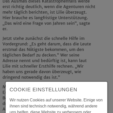
Das Ausmaß dieses Katastrophenfalls werde
erst richtig deutlich, wenn die Agenturen nicht
mehr täglich berichten, ist Lilie überzeugt.
Hier brauche es langfristige Unterstützung.
„Das wird eine Frage von Jahren sein“, sagte
er.
Jetzt stehe zunächst die schnelle Hilfe im
Vordergrund: „Es geht darum, dass die Leute
erstmal das Nötigste bekommen, um den
täglichen Bedarf zu decken.“ Wer seine
Adresse nennt und bedürftig ist, kann laut
Lilie mit schneller Ersthilfe rechnen. „Wir
haben uns gerade davon überzeugt, wie
dringend notwendig das ist.“
Mit den Bargeldauszahlungen - rund 1.500
COOKIE EINSTELLUNGEN
Euro für eine Einzelperson - könnten die
Betroffenen selbst entscheiden, was sie am
Wir nutzen Cookies auf unserer Website. Einige von
dringendsten benötigten, erläutert Lilie. Die
ihnen sind technisch notwendig, während andere
Auszahlungen könnten für technisches Gerät
uns helfen, diese Website zu verbessern oder