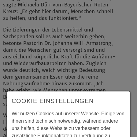
sagte Michaela Dürr vom Bayerischen Roten
Kreuz: „Es geht hier darum, Menschen schnell
zu helfen, und das funktioniert.“
Die Lieferungen der Lebensmittel und
Sachspenden soll es auch weiterhin geben,
betonte Pastorin Dr. Johanna Will-Armstrong,
damit die Menschen gut versorgt sind und
ausreichend körperliche Kraft für die Aufräum-
und Wiederaufbauarbeiten haben. Zugleich
wurde deutlich, welch wichtige Bedeutung
dem gemeinsamen Essen über die reine
Nahrungsaufnahme hinaus zukommt. „Ich
habe erlebt, wie Menschen unter extremen
Bedingungen Gemeinschaft verwirklichen“,
COOKIE EINSTELLUNGEN
sagte Pastorin Dr. Johanna Will-Armstrong.
Wir nutzen Cookies auf unserer Website. Einige von
Weitere Unterstützung für Betroffene wie
ihnen sind technisch notwendig, während andere
Helferinnen und Helfer soll kurzfristig
uns helfen, diese Website zu verbessern oder
dazukommen: Es soll ein neues Seelsorge-
Angebot aufgebaut werden. „Wir wollen die
zusätzliche Funktionalitäten zur Verfügung zu