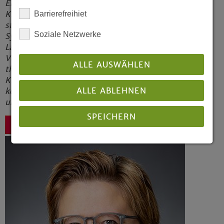
Entscheidungsgremium der Evangelischen
Kirche von Westfalen. Ihr gehören 153
Barrierefreihiet
stimmberechtigte Mitglieder an. Dazu zählen
Soziale Netzwerke
Synodale, die von den 26 Kirchenkreisen der
Landeskirche entsandt werden, sowie
Vertreterinnen und Vertreter von evangelisch-
ALLE AUSWÄHLEN
theologischen Fakultäten und von der
Kirchenleitung berufene Mitglieder. Hinzu
ALLE ABLEHNEN
kommen Mitglieder mit beratender Funktion
und sachverständige Gäste.
SPEICHERN
Zurück
Details anzeigen
Impressum
|
Datenschutz