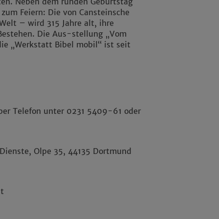
hten. Neben dem runden Geburtstag
Impressum
|
Datenschutz
e zum Feiern: Die von Cansteinsche
Welt – wird 315 Jahre alt, ihre
 Bestehen. Die Aus-stellung „Vom
ie „Werkstatt Bibel mobil“ ist seit
 per Telefon unter 0231 5409-61 oder
 Dienste, Olpe 35, 44135 Dortmund
t