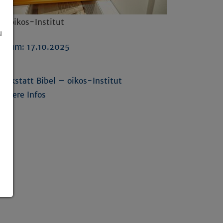
o: oikos-Institut
u
atum: 17.10.2025
nks
erkstatt Bibel – oikos-Institut
eitere Infos