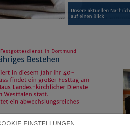
Unsere aktuellen Nachric
auf einen Blick
 Festgottesdienst in Dortmund
jähriges Bestehen
iert in diesem Jahr ihr 40-
ass findet ein großer Festtag am
Haus Landes-kirchlicher Dienste
 Westfalen statt.
tet ein abwechslungsreiches
COOKIE EINSTELLUNGEN
offenen Tür mit kreativen