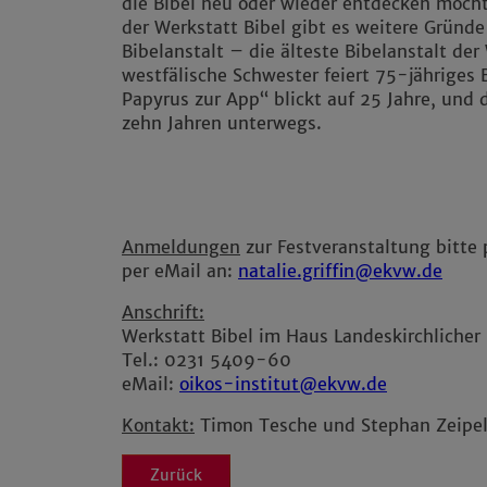
die Bibel neu oder wieder entdecken möc
der Werkstatt Bibel gibt es weitere Gründ
Bibelanstalt – die älteste Bibelanstalt der 
westfälische Schwester feiert 75-jähriges
Papyrus zur App“ blickt auf 25 Jahre, und d
zehn Jahren unterwegs.
Anmeldungen
zur Festveranstaltung bitte
per eMail an:
natalie.griffin@ekvw.de
Anschrift:
Werkstatt Bibel im Haus Landeskirchlicher
Tel.: 0231 5409-60
eMail:
oikos-institut@ekvw.de
Kontakt:
Timon Tesche und Stephan Zeipel
Zurück