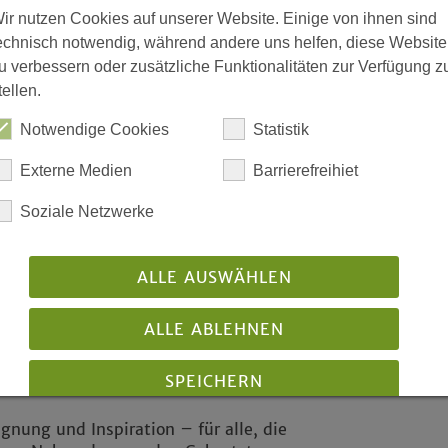
Lego- und Minecraft-Bibelgeschichten
ir nutzen Cookies auf unserer Website. Einige von ihnen sind
r und Kinderbibel-Illustrator
echnisch notwendig, während andere uns helfen, diese Website
Fot
ik und Führungen durch die
u verbessern oder zusätzliche Funktionalitäten zur Verfügung z
ner historischen Gutenberg-
tellen.
D
druckhandwerk ausprobiert und ein
Notwendige Cookies
Statistik
Li
bei wird auf die
W
Externe Medien
Barrierefreihiet
d Impulse für die Zukunft geben. Die
w
ndeskirchlichen oikos-Instituts für
Soziale Netzwerke
er von Cansteinschen Bibelanstalt in
esuchen jährlich etwa 150 Gruppen mit
end sind es Schulklassen sowie
ALLE AUSWÄHLEN
gottesdienst um 17.00 Uhr in der
ALLE ABLEHNEN
nstadt.
er Vizepräsident der Evangelischen
SPEICHERN
gnung und Inspiration – für alle, die
Details anzeigen