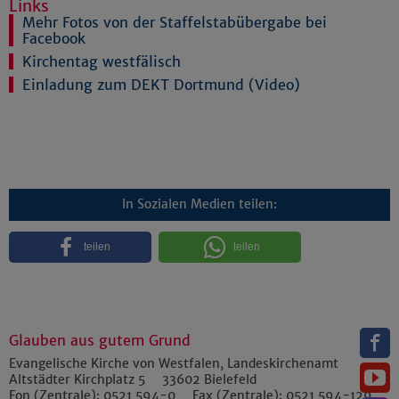
Links
Mehr Fotos von der Staffelstabübergabe bei
Facebook
Kirchentag westfälisch
Einladung zum DEKT Dortmund (Video)
In Sozialen Medien teilen:
teilen
teilen
Glauben aus gutem Grund
Evangelische Kirche von Westfalen, Landeskirchenamt
Altstädter Kirchplatz 5
33602
Bielefeld
Fon (Zentrale):
0521 594-0
Fax (Zentrale):
0521 594-129