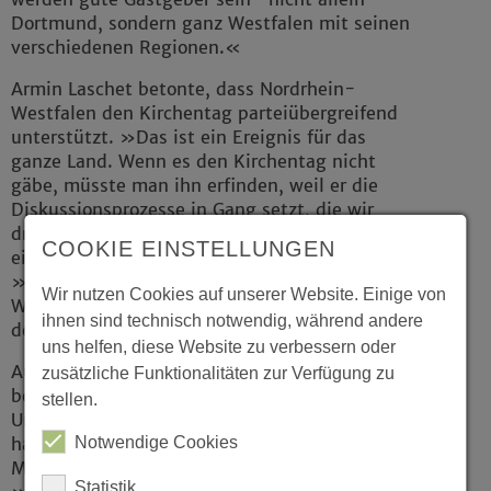
Dortmund, sondern ganz Westfalen mit seinen
verschiedenen Regionen.«
Armin Laschet betonte, dass Nordrhein-
Westfalen den Kirchentag parteiübergreifend
unterstützt. »Das ist ein Ereignis für das
ganze Land. Wenn es den Kirchentag nicht
gäbe, müsste man ihn erfinden, weil er die
Diskussionsprozesse in Gang setzt, die wir
dringend brauchen.»Kirche müsse sich
COOKIE EINSTELLUNGEN
einmischen, sagte der CDU-Politiker, denn:
»Die christliche Botschaft betrifft die ganze
Wir nutzen Cookies auf unserer Website. Einige von
Welt. Diese Botschaft ist das Beste, was man
ihnen sind technisch notwendig, während andere
der Welt anbieten kann.«
uns helfen, diese Website zu verbessern oder
Auch Oberbürgermeister Ullrich Sierau
zusätzliche Funktionalitäten zur Verfügung zu
bekannte sich uneingeschränkt zur
stellen.
Unterstützung des Kirchentages. Im Stadtrat
Notwendige Cookies
hatte es durchaus Gegenwind gegen die
Mitfinanzierung durch die Stadt gegeben –
Statistik