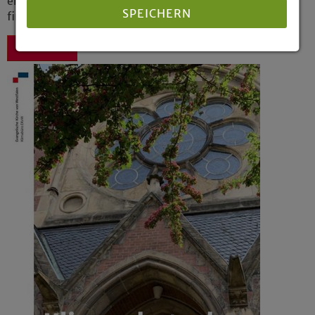
enkeltauglichen, ökologisch und damit auch
SPEICHERN
finanziell nachhaltigeren Gestalt von Kirche.“
Zurück
Details anzeigen
Impressum
|
Datenschutz