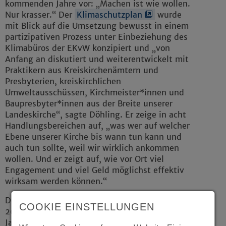
kommenden Jahre vor: „Machen ist wie wollen.
Nur krasser.“ Der
Klimaschutzplan
wurde
mit Blick auf die Umsetzung bewusst in einem
partizipativen Prozess unter Einbeziehung des
Klimabüros der EKvW konzipiert und „von
Anfang an diskutiert und weiterentwickelt mit
Praktikern aus Kreiskirchenämtern und
Presbyterien, kreiskirchlichen
Umweltausschüssen, Kirchmeister*innen und
Baupresbyter*innen aus der Breite unserer
Landeskirche“, sagte Döhling. Er zeige in acht
Handlungsbereichen auf, „was wer auf welcher
Ebene unserer Kirche bis wann tun kann und
auch tun sollte, weil wir wirklich ankommen
wollen. Und er zeigt auf, wie vor Ort viel
Engagement und viel Geld möglichst effektiv
wirksam werden können.“
Der Klimaschutzplan hat eine Laufzeit bis
COOKIE EINSTELLUNGEN
2027 und wird in aktualisierter Form alle vier
Jahre neu vorgestellt. Die Voraussetzungen für