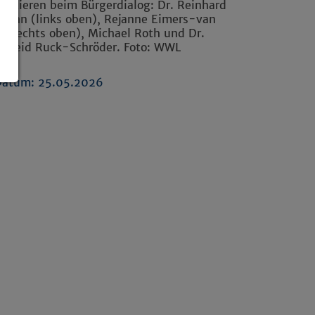
skutieren beim Bürgerdialog: Dr. Reinhard
nkann (links oben), Rejanne Eimers-van
s (rechts oben), Michael Roth und Dr.
elheid Ruck-Schröder. Foto: WWL
Datum: 25.05.2026