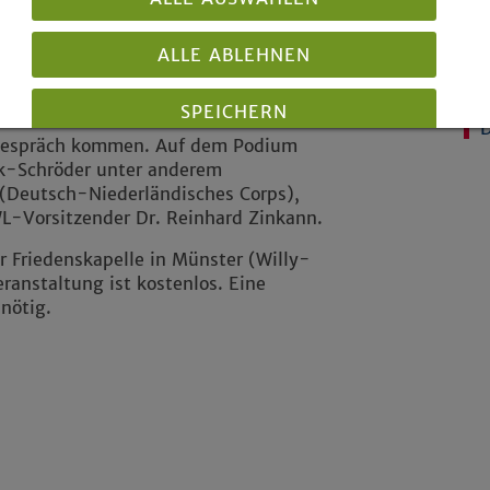
 gleichzeitig Auftakt für das
Di
Zi
nspreis 2026. Dieser wird am 1.
Ne
ALLE ABLEHNEN
Ad
m Mittelpunkt steht, lautet: Was
SPEICHERN
nen darüber mit Vertretern aus
ns Gespräch kommen. Auf dem Podium
ck-Schröder unter anderem
Details anzeigen
(Deutsch-Niederländisches Corps),
Impressum
|
Datenschutz
L-Vorsitzender Dr. Reinhard Zinkann.
r Friedenskapelle in Münster (Willy-
anstaltung ist kostenlos. Eine
nötig.