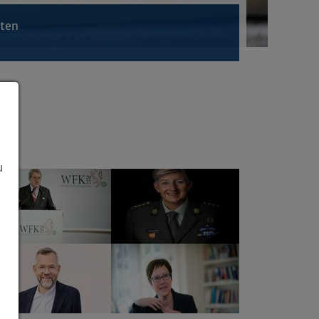
hten
u