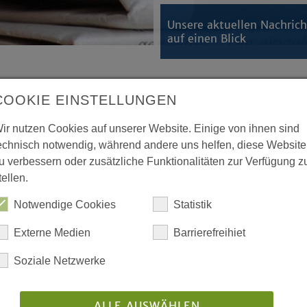
Unsere aktuellen Nachric
auf einen Blick
COOKIE EINSTELLUNGEN
tlichen Gesellschaft für Westfalen-Lippe
ir nutzen Cookies auf unserer Website. Einige von ihnen sind
e?“
echnisch notwendig, während andere uns helfen, diese Website
u verbessern oder zusätzliche Funktionalitäten zur Verfügung z
se, wachsende gesellschaftliche
tellen.
Bedingungen von Frieden ist so
 Dr. Adelheid Ruck-Schröder
Notwendige Cookies
Statistik
ai, ab 18 Uhr in Münster im
Externe Medien
Barrierefreihiet
rtschaftlichen Gesellschaft für
Soziale Netzwerke
nd Bürger ein, gemeinsam nach
ALLE AUSWÄHLEN