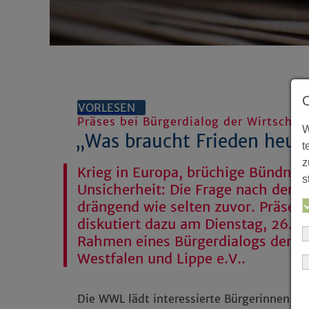
VORLESEN
Präses bei Bürgerdialog der Wirtschaf
W
„Was braucht Frieden heut
t
z
Krieg in Europa, brüchige Bündnis
s
Unsicherheit: Die Frage nach den 
drängend wie selten zuvor. Präses
diskutiert dazu am Dienstag, 26. M
Rahmen eines Bürgerdialogs der Wi
Westfalen und Lippe e.V..
Die WWL lädt interessierte Bürgerinnen u