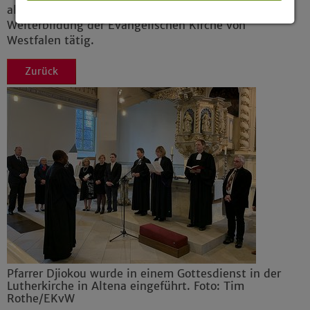
als Gastdozent im Institut für Aus-, Fort- und
Weiterbildung der Evangelischen Kirche von
Details anzeigen
Westfalen tätig.
Impressum
|
Datenschutz
Zurück
Pfarrer Djiokou wurde in einem Gottesdienst in der
Lutherkirche in Altena eingeführt. Foto: Tim
Rothe/EKvW