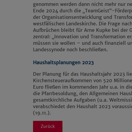
genommen werden dann nicht mehr nur neue
Ende 2024 durch die „TeamGeist“-Förderpr
der Organisationsentwicklung und Transfor
westfälischen Landeskirche. Die Frage nac
Aufbrüchen bleibt für Arne Kupke bei der 
zentral: „Innovation und Transformation erg
müssen sie wollen – und auch finanziell un
Landessynode noch beschließen.
Haushaltsplanungen 2023
Der Planung für das Haushaltsjahr 2023 lie
Kirchensteueraufkommen von 520 Millione
Euro fließen im kommenden Jahr u.a. in die
die Pfarrbesoldung, den Allgemeinen Haush
gesamtkirchliche Aufgaben (u.a. Weltmis
verabschiedet den Haushalt 2023 vorauss
(19.11.).
Zurück