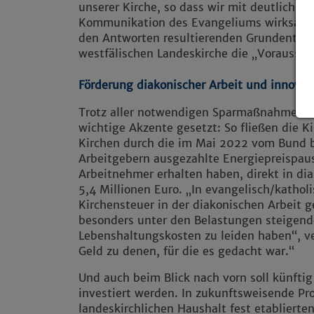
unserer Kirche, so dass wir mit deutlich w
Kommunikation des Evangeliums wirksam
den Antworten resultierenden Grundentsch
westfälischen Landeskirche die „Voraussetz
Förderung diakonischer Arbeit und innovat
Trotz aller notwendigen Sparmaßnahmen we
wichtige Akzente gesetzt: So fließen die 
Kirchen durch die im Mai 2022 vom Bund 
Arbeitgebern ausgezahlte Energiepreispau
Arbeitnehmer erhalten haben, direkt in di
5,4 Millionen Euro. „In evangelisch/kathol
Kirchensteuer in der diakonischen Arbeit g
besonders unter den Belastungen steigend
Lebenshaltungskosten zu leiden haben“, v
Geld zu denen, für die es gedacht war.“
Und auch beim Blick nach vorn soll künftig
investiert werden. In zukunftsweisende Pr
landeskirchlichen Haushalt fest etablierten