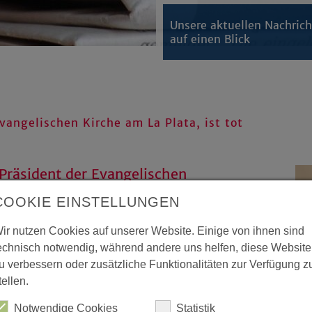
Unsere aktuellen Nachric
auf einen Blick
vangelischen Kirche am La Plata, ist tot
 Präsident der Evangelischen
Er starb am Sonntag, 21. Januar,
COOKIE EINSTELLUNGEN
es schweren Schlaganfalls. Die
angelischen Kirche von
ir nutzen Cookies auf unserer Website. Einige von ihnen sind
echnisch notwendig, während andere uns helfen, diese Website
u verbessern oder zusätzliche Funktionalitäten zur Verfügung z
tellen.
 der IERP, hat die Gemeindeglieder
ren, aufgerufen, für den verstorbenen
Notwendige Cookies
Statistik