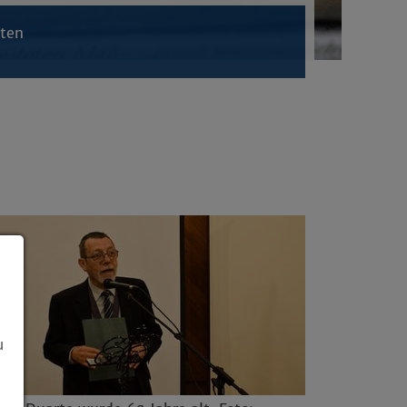
hten
u