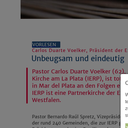
VORLESEN
Carlos Duarte Voelker, Präsident der E
Unbeugsam und eindeutig
Pastor Carlos Duarte Voelker (62),
Kirche am La Plata (IERP), ist tot. 
in Mar del Plata an den Folgen ein
IERP ist eine Partnerkirche der Ev
W
Westfalen.
t
z
s
Pastor Bernardo Raúl Spretz, Vizepräsident
der rund 240 Gemeinden, die zur IERP gehö