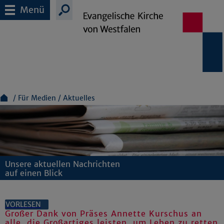
Menü
Für Medien
Aktuelles
Unsere aktuellen Nachrichten
auf einen Blick
VORLESEN
Großer Dank von Präses Annette Kurschus an
alle, die Großartiges leisten, um Leben zu retten