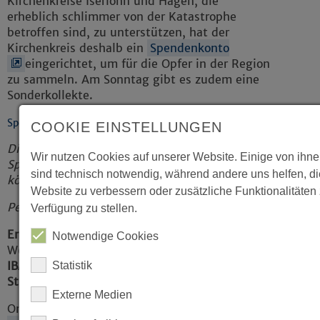
Kirchenkreise Iserlohn und Hagen, die
erheblich schlimmer von der Katastrophe
betroffen sind, zu unterstützen, hat der
Kirchenkreis deshalb ein
Spendenkonto
eingerichtet, um für die Opfer in der Region
zu sammeln. Am Sonntag gibt es zudem eine
Sonderkollekte.
Spendenaufruf
COOKIE EINSTELLUNGEN
Die Evangelische Kirche von Westfalen ruft zu
Wir nutzen Cookies auf unserer Website. Einige von ihne
Spenden für die Hochwasseropfer auf. So
sind technisch notwendig, während andere uns helfen, d
können Sie helfen:
Website zu verbessern oder zusätzliche Funktionalitäten 
Per Überweisung:
Verfügung zu stellen.
Empfänger
:
Diakonisches Werk Rheinland-
Notwendige Cookies
Westfalen-Lippe e.V. – Diakonie RWL
IBAN
: DE 79 3506 0190 1014 1550 20
Statistik
Stichwort
: Hochwasser-Hilfe
Externe Medien
Online unter
www.kollekte-