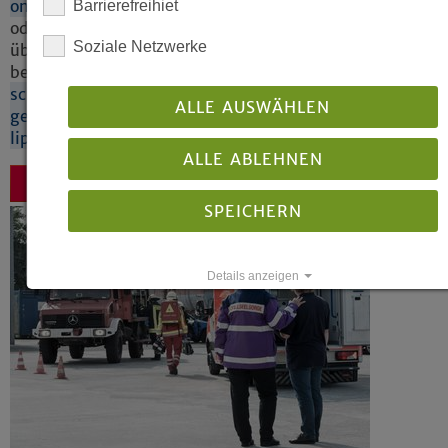
online.de/hochwasser
Barrierefreihiet
oder
Soziale Netzwerke
über
betterplace.org:
https://www.betterplace.org/de/proje
schnelle-hilfen-fuer-hochwasser-
ALLE AUSWÄHLEN
geschaedigte-in-rheinland-westfalen-
lippe
ALLE ABLEHNEN
Zurück
SPEICHERN
Details anzeigen
Impressum
|
Datenschutz