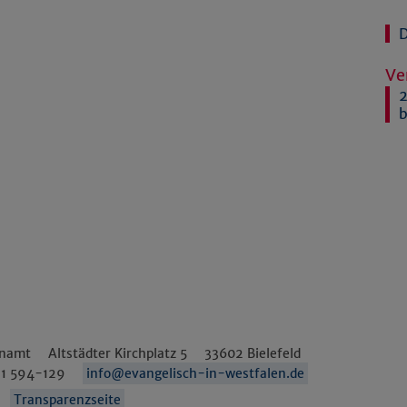
D
Ve
2
b
enamt
Altstädter Kirchplatz 5
33602
Bielefeld
1 594-129
info@evangelisch-in-westfalen.de
Transparenzseite