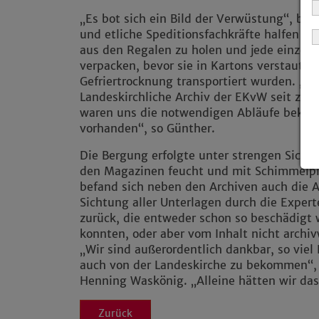
„Es bot sich ein Bild der Verwüstung“, be
und etliche Speditionsfachkräfte halfen dab
aus den Regalen zu holen und jede einzelne
verpacken, bevor sie in Kartons verstaut, 
Gefriertrocknung transportiert wurden. „A
Landeskirchliche Archiv der EKvW seit zwöl
waren uns die notwendigen Abläufe bekan
vorhanden“, so Günther.
Die Bergung erfolgte unter strengen Siche
den Magazinen feucht und mit Schimmelpil
befand sich neben den Archiven auch die Al
Sichtung aller Unterlagen durch die Expert
zurück, die entweder schon so beschädigt w
konnten, oder aber vom Inhalt nicht archi
„Wir sind außerordentlich dankbar, so viel
auch von der Landeskirche zu bekommen“, 
Henning Waskönig. „Alleine hätten wir da
Zurück