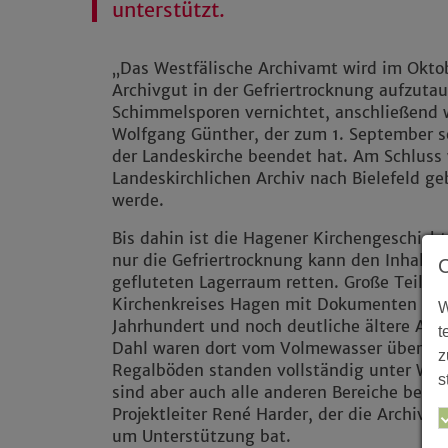
unterstützt.
„Das Westfälische Archivamt wird im Okto
Archivgut in der Gefriertrocknung aufzuta
Schimmelsporen vernichtet, anschließend w
Wolfgang Günther, der zum 1. September se
der Landeskirche beendet hat. Am Schluss
Landeskirchlichen Archiv nach Bielefeld ge
werde.
Bis dahin ist die Hagener Kirchengeschicht
nur die Gefriertrocknung kann den Inhalt
gefluteten Lagerraum retten. Große Teile 
Kirchenkreises Hagen mit Dokumenten von
W
Jahrhundert und noch deutliche ältere Au
t
Dahl waren dort vom Volmewasser überspül
z
Regalböden standen vollständig unter Wass
s
sind aber auch alle anderen Bereiche besc
Projektleiter René Harder, der die Archiva
um Unterstützung bat.