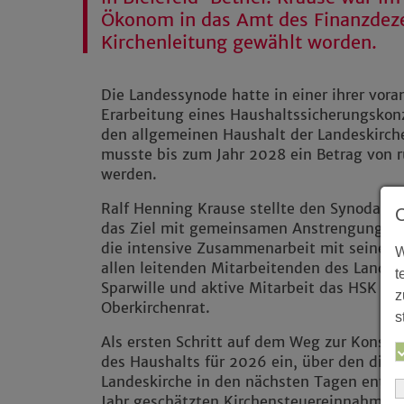
Ökonom in das Amt des Finanzdeze
Kirchenleitung gewählt worden.
Die Landessynode hatte in einer ihrer vo
Erarbeitung eines Haushaltssicherungskon
den allgemeinen Haushalt der Landeskirche
musste bis zum Jahr 2028 ein Betrag von r
werden.
Ralf Henning Krause stellte den Synodalen
das Ziel mit gemeinsamen Anstrengungen z
die intensive Zusammenarbeit mit seinem
W
allen leitenden Mitarbeitenden des Landes
t
Sparwille und aktive Mitarbeit das HSK ni
z
Oberkirchenrat.
s
Als ersten Schritt auf dem Weg zur Konsol
des Haushalts für 2026 ein, über den die 
Landeskirche in den nächsten Tagen entsc
Jahr geschätzten Kirchensteuereinnahmen b