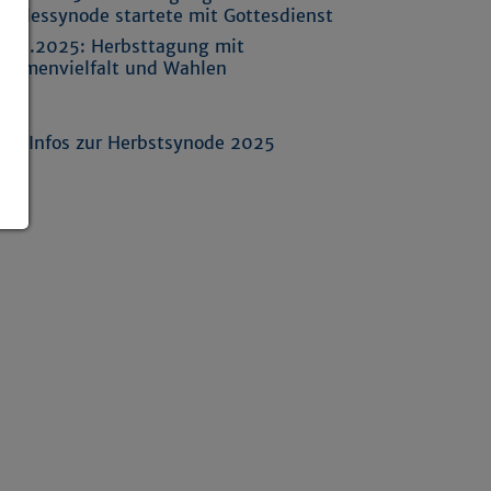
andessynode startete mit Gottesdienst
7.11.2025:
Herbsttagung mit
hemenvielfalt und Wahlen
nks
lle Infos zur Herbstsynode 2025