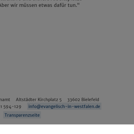
. Aber wir müssen etwas dafür tun.“
enamt
Altstädter Kirchplatz 5
33602
Bielefeld
1 594-129
info@evangelisch-in-westfalen.de
Transparenzseite