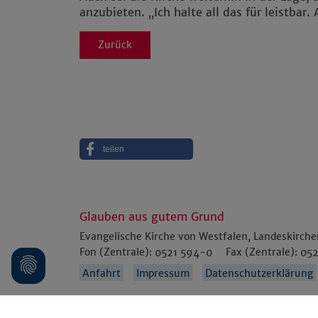
anzubieten. „Ich halte all das für leistbar
Zurück
teilen
Glauben aus gutem Grund
Evangelische Kirche von Westfalen, Landeskirch
Fon (Zentrale):
0521 594-0
Fax (Zentrale):
052
Anfahrt
Impressum
Datenschutzerklärung