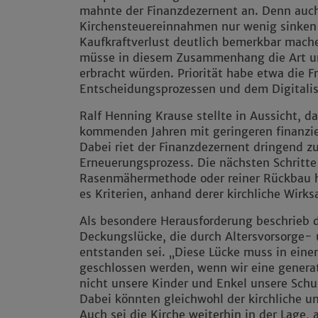
mahnte der Finanzdezernent an. Denn auch
Kirchensteuereinnahmen nur wenig sinken s
Kaufkraftverlust deutlich bemerkbar mache
müsse in diesem Zusammenhang die Art und
erbracht würden. Priorität habe etwa die F
Entscheidungsprozessen und dem Digitalis
Ralf Henning Krause stellte in Aussicht, d
kommenden Jahren mit geringeren finanzi
Dabei riet der Finanzdezernent dringend z
Erneuerungsprozess. Die nächsten Schritte
Rasenmähermethode oder reiner Rückbau h
es Kriterien, anhand derer kirchliche Wi
Als besondere Herausforderung beschrieb d
Deckungslücke, die durch Altersvorsorge- 
entstanden sei. „Diese Lücke muss in ei
geschlossen werden, wenn wir eine generat
nicht unsere Kinder und Enkel unsere Sch
Dabei könnten gleichwohl der kirchliche un
Auch sei die Kirche weiterhin in der Lage, 