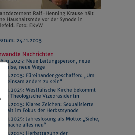
nanzdezernent Ralf-Henning Krause hält
ine Haushaltsrede vor der Synode in
lefeld. Foto: EKvW
atum: 24.11.2025
rwandte Nachrichten
6.11.2025:
Neue Leitungsperson, neue
mpulse, neue Wege
5.11.2025:
Füreinander geschaffen: „Um
emeinsam anders zu sein“
5.11.2025:
Westfälische Kirche bekommt
eue Theologische Vizepräsidentin
u
5.11.2025:
Klares Zeichen: Sexualisierte
ewalt im Fokus der Herbstsynode
4.11.2025:
Jahreslosung als Motto: „Siehe,
ch mache alles neu“
4.11.2025:
Herbsttagung der