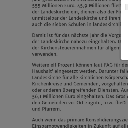
555 Millionen Euro. 45,9 Millionen fließe
der Landeskirche ein, dienen also der Fina
unmittelbar der Landeskirche und ihren E
auch die sieben Schulen in landeskirchliche
Damit ist für das nächste Jahr die Vorgab
der Landeskirche nahezu eingehalten. Das
der Kirchensteuereinnahmen für allgemein
verwenden.
Weitere elf Prozent können laut FAG für d
Haushalt‘ eingesetzt werden. Darunter fall
Landeskirche für alle kirchlichen Körpersc
Kirchenkreise und Gemeinden, vorgehalten
oder anderen übergreifenden Diensten. Au
56,1 Millionen Euro eingehalten. Das Gro
den Gemeinden vor Ort zugute, bzw. fließt
und Pfarrern.
Auch wenn das primäre Konsolidierungszie
Einsparnotwendigkeiten in Zukunft auf alle