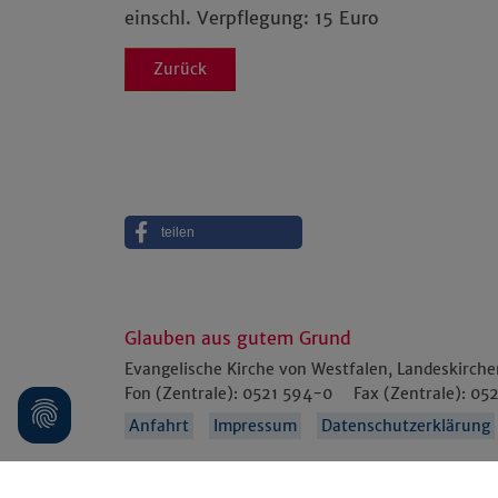
einschl. Verpflegung: 15 Euro
Zurück
teilen
Glauben aus gutem Grund
Evangelische Kirche von Westfalen, Landeskirch
Fon (Zentrale):
0521 594-0
Fax (Zentrale):
052
Anfahrt
Impressum
Datenschutzerklärung