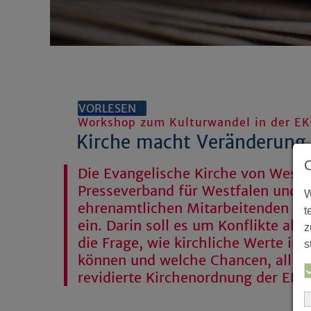
VORLESEN
Workshop zum Kulturwandel in der E
Kirche macht Veränderung
Die Evangelische Kirche von Westf
Presseverband für Westfalen und L
W
ehrenamtlichen Mitarbeitenden 
t
ein. Darin soll es um Konflikte als
z
die Frage, wie kirchliche Werte im
s
können und welche Chancen, all da
revidierte Kirchenordnung der EKv