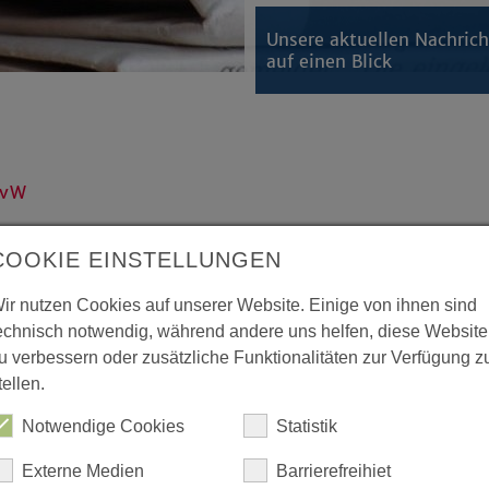
Unsere aktuellen Nachric
auf einen Blick
KvW
COOKIE EINSTELLUNGEN
alen und der Evangelische
ippe laden alle haupt- und
ir nutzen Cookies auf unserer Website. Einige von ihnen sind
zu einem gemeinsamen Workshop
echnisch notwendig, während andere uns helfen, diese Website
 Chance in kirchlichen Kulturen,
u verbessern oder zusätzliche Funktionalitäten zur Verfügung z
 Handeln sichtbar werden
tellen.
s besser zu ermöglichen, die
Notwendige Cookies
Statistik
W bietet.
Externe Medien
Barrierefreihiet