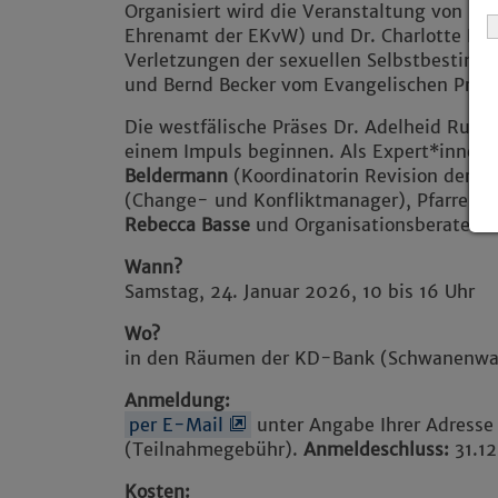
Organisiert wird die Veranstaltung von B
Ehrenamt der EKvW) und Dr. Charlotte Nie
Verletzungen der sexuellen Selbstbestimm
und Bernd Becker vom Evangelischen Pres
Die westfälische Präses Dr. Adelheid Ruc
einem Impuls beginnen. Als Expert*innen
Beldermann
(Koordinatorin Revision der K
(Change- und Konfliktmanager), Pfarrerin
Rebecca Basse
und Organisationsberater
T
Wann?
Samstag, 24. Januar 2026, 10 bis 16 Uhr
Wo?
in den Räumen der KD-Bank (Schwanenwal
Anmeldung:
per E-Mail
unter Angabe Ihrer Adresse
(Teilnahmegebühr).
Anmeldeschluss:
31.1
Kosten: