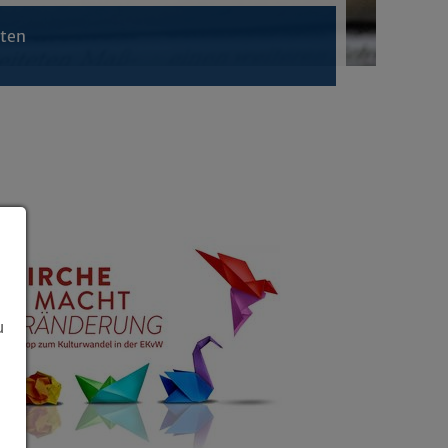
hten
u