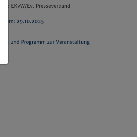
elle: EKvW/Ev. Presseverband
atum: 29.10.2025
nks
nfos und Programm zur Veranstaltung