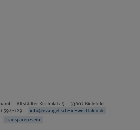
enamt
Altstädter Kirchplatz 5
33602
Bielefeld
1 594-129
info@evangelisch-in-westfalen.de
Transparenzseite