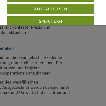
htem Wohnen
n
ALLE ABLEHNEN
nd Analysetool für Gemeinde und Transformation
SPEICHERN
se mit konkreter Praxis und
 bei aktuellen
Details anzeigen
Impressum
|
Datenschutz
 erleben
und um die Evangelische Akademie
rtung unmittelbar zu erleben. Der
tiativen und Projekte
 Kooperationen anzubahnen.
ng des Westfälischen
 Ausgezeichnet werden beispielhafte
Klima- und Umweltschutz sichtbar und