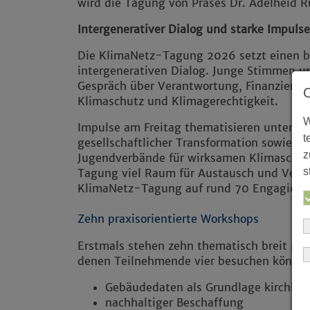
wird die Tagung von Präses Dr. Adelheid 
Intergenerativer Dialog und starke Impulse
Die KlimaNetz-Tagung 2026 setzt einen 
intergenerativen Dialog. Junge Stimmen u
Gespräch über Verantwortung, Finanzierung
Klimaschutz und Klimagerechtigkeit.
W
Impulse am Freitag thematisieren unter a
t
gesellschaftlicher Transformation sowie St
z
Jugendverbände für wirksamen Klimaschut
s
Tagung viel Raum für Austausch und Vern
KlimaNetz-Tagung auf rund 70 Engagierte
Zehn praxisorientierte Workshops
Erstmals stehen zehn thematisch breit ge
denen Teilnehmende vier besuchen können
Gebäudedaten als Grundlage kirchlic
nachhaltiger Beschaffung