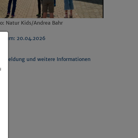
to: Natur Kids/Andrea Bahr
Datum: 20.04.2026
nks
nmeldung und weitere Informationen
u