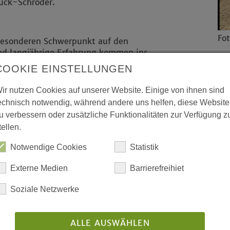
Ruck-Schröder.
Fo
besonderen Schwerpunkt auf den
nd langjährige Erfahrung kommen ins
sfragen und konkrete Strategien für
COOKIE EINSTELLUNGEN
Li
ir nutzen Cookies auf unserer Website. Einige von ihnen sind
nderem die Finanzierung
A
echnisch notwendig, während andere uns helfen, diese Website
rategien evangelischer
u verbessern oder zusätzliche Funktionalitäten zur Verfügung z
z. Neben Plenumsvorträgen bietet die
tellen.
etzung – zuletzt wuchs das
 an.
Notwendige Cookies
Statistik
Externe Medien
Barrierefreihiet
fächerte Workshops zur Auswahl, von
Soziale Netzwerke
. Die Themen reichen von:
her Entscheidungsprozesse
ALLE AUSWÄHLEN