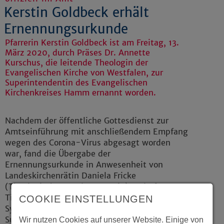
Kerstin Goldbeck erhält
Ernennungsurkunde
Pfarrerin Kerstin Goldbeck ist am Freitag, 13.
März 2020, durch Präses Dr. Annette
Kurschus, die leitende Theologin der
Evangelischen Kirche von Westfalen, zur
Superintendentin des Evangelischen
Kirchenkreises Hamm ernannt worden.
Nachdem der öffentliche Gottesdienst zur
Amtseinführung mit anschließendem Empfang
wegen des Corona-Virus abgesagt worden
war, fand die Übergabe der
Ernennungsurkunde in Anwesenheit von
Landeskirchenrätin Daniela Fricke
(Theologische Ortsdezernentin) und Pfarrer Dr.
Tilman Walther-Sollich (stellvertretender
COOKIE EINSTELLUNGEN
Synodalassessor) im Büro der
Superintendentin im Kreiskirchenamt Hamm
Wir nutzen Cookies auf unserer Website. Einige von