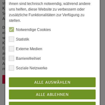
statt. Damit hat die am 27. Februar von der
ihnen sind technisch notwendig, während andere
Kreissynode Hamm gewählte neue
uns helfen, diese Website zu verbessern oder
Superintendentin ab sofort offiziell ihre
zusätzliche Funktionalitäten zur Verfügung zu
Amtsgeschäfte übernommen.
stellen.
Die gottesdienstliche Einführung wird zu
Notwendige Cookies
einem späteren Zeitpunkt nachgeholt werden,
wenn die allgemeine Lage es zulässt. Der
Statistik
Kirchenkreis hatte entsprechend den
Empfehlungen der zuständigen Behörden den
Externe Medien
am 13. März geplanten Gottesdienst und
Empfang abgesagt, um das Risiko zur weiteren
Barrierefreihiet
Ausbreitung des Corona-Virus so gering wie
Soziale Netzwerke
möglich zu halten.
Zurück
ALLE AUSWÄHLEN
ALLE ABLEHNEN