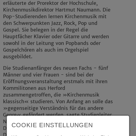
erläuterte der Prorektor der Hochschule,
Kirchenmusikdirektor Hartmut Naumann. Die
Pop-Studierenden lernen Kirchenmusik mit
den Schwerpunkten Jazz, Rock, Pop und
Gospel. Sie belegen in der Regel die
Hauptfächer Klavier oder Gitarre und werden
sowohl in der Leitung von Popbands oder
Gospelchören als auch im Orgelspiel
ausgebildet.
Die Studienanfänger des neuen Fachs - fünf
Männer und vier Frauen - sind bei der
Eröffnungsveranstaltung erstmals mit ihren
Kommilitonen aus Herford
zusammengetroffen, die »Kirchenmusik
klassisch« studieren. Von Anfang an solle das
»gegenseitige Verständnis für das andere
Genre« gefördert werden, sagte Studienleiter
Naumann. Neben ihm hat auch der
COOKIE EINSTELLUNGEN
Düsseldorfer Komponist und Musikproduzent
Dieter Falk eine Professur in Witten