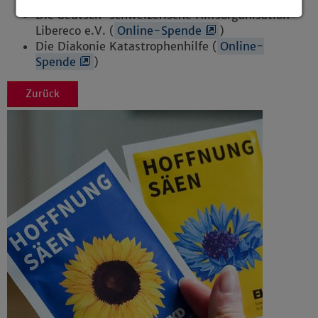
Die deutsch-schweizerische Hilfsorganisation
Details anzeigen
Libereco e.V. (
Online-Spende
)
Die Diakonie Katastrophenhilfe (
Online-
Impressum
|
Datenschutz
Spende
)
Zurück