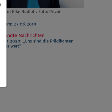
u
rrerin Elke Rudloff. Foto: Privat
Datum: 27.06.2019
rwandte Nachrichten
8.01.2020:
„Uns sind die Prädikanten
twas wert“