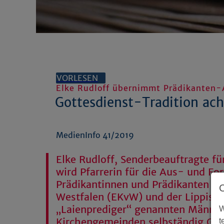
VORLESEN
Elke Rudloff übernimmt Prädikanten-A
Gottesdienst-Tradition ac
MedienInfo 41/2019
Elke Rudloff, Senderbeauftragte f
wird Pfarrerin für die Aus- und Fo
Prädikantinnen und Prädikanten de
Westfalen (EKvW) und der Lippisch
„Laienprediger“ genannten Männer 
W
Kirchengemeinden selbständig Got
t