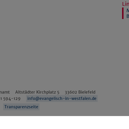
Li
M
B
enamt
Altstädter Kirchplatz 5
33602
Bielefeld
1 594-129
info@evangelisch-in-westfalen.de
Transparenzseite