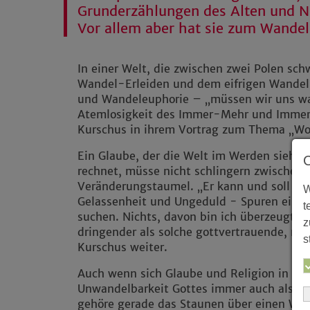
Grunderzählungen des Alten und 
Vor allem aber hat sie zum Wandel
In einer Welt, die zwischen zwei Polen s
Wandel-Erleiden und dem eifrigen Wandel
und Wandeleuphorie – „müssen wir uns wa
Atemlosigkeit des Immer-Mehr und Immer-
Kurschus in ihrem Vortrag zum Thema „Wo
Ein Glaube, der die Welt im Werden sieht
rechnet, müsse nicht schlingern zwische
Veränderungstaumel. „Er kann und soll vie
W
Gelassenheit und Ungeduld - Spuren einer 
t
suchen. Nichts, davon bin ich überzeugt, 
z
dringender als solche gottvertrauende, me
s
Kurschus weiter.
Auch wenn sich Glaube und Religion in der
Unwandelbarkeit Gottes immer auch als Be
gehöre gerade das Staunen über einen Wan