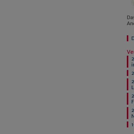
Da
An
Ve
2
i
2
2
L
2
F
2
1