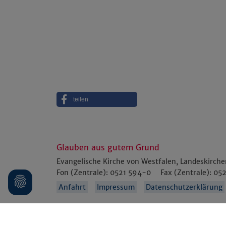
teilen
Glauben aus gutem Grund
Evangelische Kirche von Westfalen, Landeskirch
Fon (Zentrale):
0521 594-0
Fax (Zentrale):
052
Anfahrt
Impressum
Datenschutzerklärung