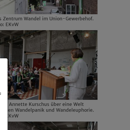
s Zentrum Wandel im Union-Gewerbehof.
to: EKvW
u
äses Annette Kurschus über eine Welt
ischen Wandelpanik und Wandeleuphorie.
to: EKvW