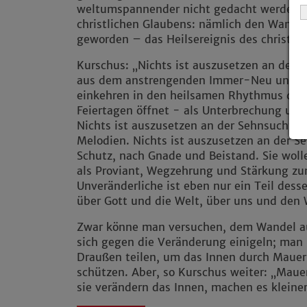
weltumspannender nicht gedacht werden 
christlichen Glaubens: nämlich den Wandel 
geworden – das Heilsereignis des christli
Kurschus: „Nichts ist auszusetzen an dem 
aus dem anstrengenden Immer-Neu und I
einkehren in den heilsamen Rhythmus der Z
Feiertagen öffnet - als Unterbrechung un
Nichts ist auszusetzen an der Sehnsucht n
Melodien. Nichts ist auszusetzen an der 
Schutz, nach Gnade und Beistand. Sie woll
als Proviant, Wegzehrung und Stärkung zu
Unveränderliche ist eben nur ein Teil dess
über Gott und die Welt, über uns und den 
Zwar könne man versuchen, dem Wandel 
sich gegen die Veränderung einigeln; man
Draußen teilen, um das Innen durch Maue
schützen. Aber, so Kurschus weiter: „Maue
sie verändern das Innen, machen es kleiner