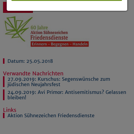
Zurück
Details anzeigen
Impressum
|
Datenschutz
Datum: 25.05.2018
Verwandte Nachrichten
27.09.2019:
Kurschus: Segenswünsche zum
jüdischen Neujahrsfest
24.09.2019:
Avi Primor: Antisemitismus? Gelassen
bleiben!
Links
Aktion Sühnezeichen Friedensdienste