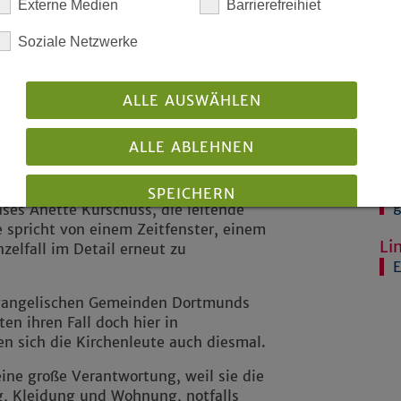
Externe Medien
Barrierefreihiet
uns versichert: Die Behörden dort
ung garantieren“, so der für die
Fo
Soziale Netzwerke
edrich Stiller.
Re
inge wurde entsprechend den zwischen
ALLE AUSWÄHLEN
D
 vorab informiert. Denn ein
elischen Kirche kein Verstecken von
Ve
ALLE ABLEHNEN
freien Raum. Vielmehr stellt sich die
1
wischen Behörde und Betroffene.
1
ums der Gemeinde notwendig. Dieses
SPEICHERN
g
ses Anette Kurschuss, die leitende
ie spricht von einem Zeitfenster, einem
Details anzeigen
Li
zelfall im Detail erneut zu
E
Impressum
|
Datenschutz
 evangelischen Gemeinden Dortmunds
en ihren Fall doch hier in
en sich die Kirchenleute auch diesmal.
ine große Verantwortung, weil sie die
g, Kleidung und Wohnung, notfalls