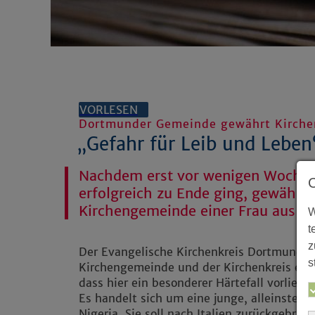
VORLESEN
Dortmunder Gemeinde gewährt Kirche
„Gefahr für Leib und Leben
Nachdem erst vor wenigen Wochen 
erfolgreich zu Ende ging, gewährt 
Kirchengemeinde einer Frau aus Af
W
t
z
Der Evangelische Kirchenkreis Dortmund te
s
Kirchengemeinde und der Kirchenkreis ein
dass hier ein besonderer Härtefall vorliegt,
Es handelt sich um eine junge, alleinstehe
Nigeria. Sie soll nach Italien zurückgebrac