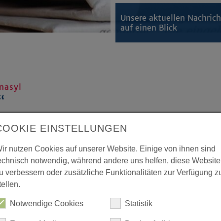
Unsere aktuellen Nachric
auf einen Blick
nasyl
“
ein Kirchenasyl in Dortmund
COOKIE EINSTELLUNGEN
jetzt eine andere
rika Kirchenasyl.
ir nutzen Cookies auf unserer Website. Einige von ihnen sind
echnisch notwendig, während andere uns helfen, diese Website
u verbessern oder zusätzliche Funktionalitäten zur Verfügung z
ilt mit, dass das Presbyterium der
tellen.
vernehmlich davon überzeugt seien,
 also eine Gefahr für Leib und Leben.
Notwendige Cookies
Statistik
nde Frau christlichen Glaubens aus
ht werden, ist dort aber von