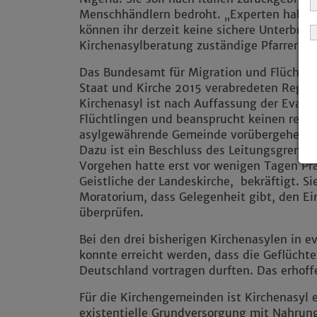
Menschhändlern bedroht. „Experten haben 
können ihr derzeit keine sichere Unterbring
Kirchenasylberatung zuständige Pfarrer Fri
Das Bundesamt für Migration und Flüchtl
Staat und Kirche 2015 verabredeten Regeln
Kirchenasyl ist nach Auffassung der Evang
Flüchtlingen und beansprucht keinen rechts
asylgewährende Gemeinde vorübergehend z
Dazu ist ein Beschluss des Leitungsgremi
Vorgehen hatte erst vor wenigen Tagen Prä
Geistliche der Landeskirche, bekräftigt. S
Moratorium, dass Gelegenheit gibt, den Ein
überprüfen.
Bei den drei bisherigen Kirchenasylen in
konnte erreicht werden, dass die Geflüchtet
Deutschland vortragen durften. Das erhoff
Für die Kirchengemeinden ist Kirchenasyl e
existentielle Grundversorgung mit Nahrun