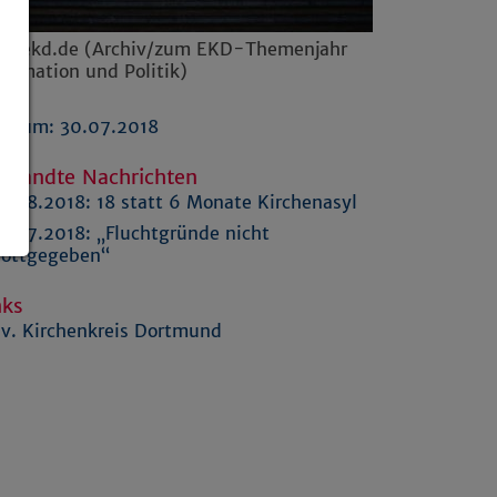
to: ekd.de (Archiv/zum EKD-Themenjahr
formation und Politik)
atum: 30.07.2018
rwandte Nachrichten
5.08.2018:
18 statt 6 Monate Kirchenasyl
7.07.2018:
„Fluchtgründe nicht
ottgegeben“
nks
v. Kirchenkreis Dortmund