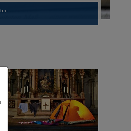
hten
u