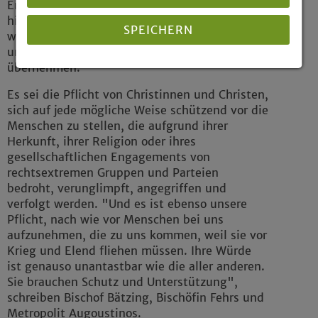
Ermutigung." Die Kirchenvertreter fügen
hinzu: "Unser Gemeinwesen lebt davon, dass
SPEICHERN
wir als Menschen zugleich Mitmenschen sind
und dass wir füreinander Verantwortung
übernehmen."
Details anzeigen
Es sei die Pflicht von Christinnen und Christen,
Impressum
|
Datenschutz
sich auf jede mögliche Weise schützend vor die
Menschen zu stellen, die aufgrund ihrer
Herkunft, ihrer Religion oder ihres
gesellschaftlichen Engagements von
rechtsextremen Gruppen und Parteien
bedroht, verunglimpft, angegriffen und
verfolgt werden. "Und es ist ebenso unsere
Pflicht, nach wie vor Menschen bei uns
aufzunehmen, die zu uns kommen, weil sie vor
Krieg und Elend fliehen müssen. Ihre Würde
ist genauso unantastbar wie die aller anderen.
Sie brauchen Schutz und Unterstützung",
schreiben Bischof Bätzing, Bischöfin Fehrs und
Metropolit Augoustinos.