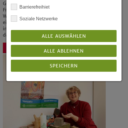
Gottesdienste und Veranstaltungen am 1.
Barrierefreihiet
Freitag im März. Jedes Jahr befasst sich der
Weltgebetstag mit der Situation von Frauen
Soziale Netzwerke
eines anderen Landes. Die Kollekten fließen in
internationale Frauen-Projekte und helfen
dabei direkt vor Ort.
ALLE AUSWÄHLEN
Zurück
ALLE ABLEHNEN
SPEICHERN
Details anzeigen
Impressum
|
Datenschutz