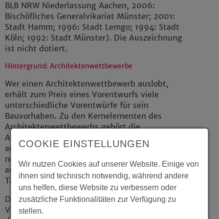
BLB NRW Niederlassung Aachen, 2006:
Bischöfliches Generalvikariat Münster; 2001:
Stadt Hamm; 1996: Stadt Lemgo; 1994: Stadt
Köln; 1992: Stadt Münster). Die Auszeichnung
ist nicht dotiert.
Hintergrund: Architektenwettbewerbe
Wer einen Architektenwettbewerb auslobt,
erhält zum Preis eines Vorentwurfs viele
unterschiedliche Vorentwürfe für sein
Bauvorhaben. Zu den Kernelementen des
Architektenwettbewerbs gehört die
Anonymität der Verfasser (eine Jury wählt aus
COOKIE EINSTELLUNGEN
anonymisierten Planungsunterlagen aus), die
neutrale Bewertung der eingereichten Arbeiten
Wir nutzen Cookies auf unserer Website. Einige von
anhand eines festen Kriterienkatalogs und die
ihnen sind technisch notwendig, während andere
Transparenz des Verfahrens.
uns helfen, diese Website zu verbessern oder
Der Architektenwettbewerb ist einzigartig als
zusätzliche Funktionalitäten zur Verfügung zu
Verfahren, für ein Projekt die beste Lösung und
stellen.