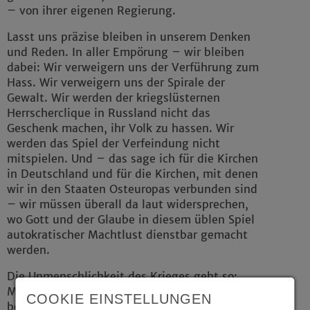
– von ihrer eigenen Regierung.
Lasst uns präzise bleiben in unserem Denken
und Reden. In aller Empörung – wir bleiben
dabei: Wir verweigern uns der Verführung zum
Hass. Wir verweigern uns der Spirale der
Gewalt. Wir werden der kriegslüsternen
Herrscherclique in Russland nicht das
Geschenk machen, ihr Volk zu hassen. Wir
werden das Spiel der Verfeindung nicht
mitspielen. Und – das sage ich für die Kirchen
in Deutschland und für die Kirchen, mit denen
wir in den Staaten Osteuropas verbunden sind
– wir müssen überall da laut widersprechen,
wo Gott und der Glaube in diesem üblen Spiel
autokratischer Machtlust dienstbar gemacht
werden.
Die Unmenschlichkeit des Krieges geht so:
Menschen lassen Menschen Menschen
COOKIE EINSTELLUNGEN
beschießen. Menschen schießen zurück auf