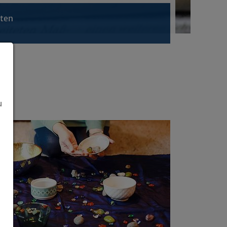
hten
u