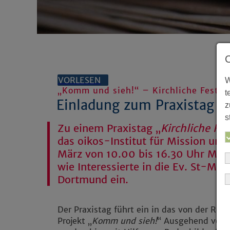
VORLESEN
W
„Komm und sieh!“ – Kirchliche Feste 
t
Einladung zum Praxistag O
z
s
Zu einem Praxistag „
Kirchliche Fes
das oikos-Institut für Mission u
März von 10.00 bis 16.30 Uhr Mita
wie Interessierte in die Ev. St-Ma
Dortmund ein.
Der Praxistag führt ein in das von der Refe
Projekt „
Komm und sieh!
“ Ausgehend vom 