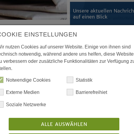
Unsere aktuellen Nachric
auf einen Blick
COOKIE EINSTELLUNGEN
ir nutzen Cookies auf unserer Website. Einige von ihnen sind
mit allen Sinnen erleben
echnisch notwendig, während andere uns helfen, diese Website
ffene Kirchen
u verbessern oder zusätzliche Funktionalitäten zur Verfügung z
tellen.
te mit allen Sinnen erleben
“ lädt
Notwendige Cookies
Statistik
nd Ökumene am Samstag, den 29.
rbeitende aus Offenen Kirchen
Externe Medien
Barrierefreihiet
rien-Kirchengemeinde in
Soziale Netzwerke
rentin Damaris Friedrich entwickelte
ALLE AUSWÄHLEN
Glaubenskurs „
Stufen des Lebens
“