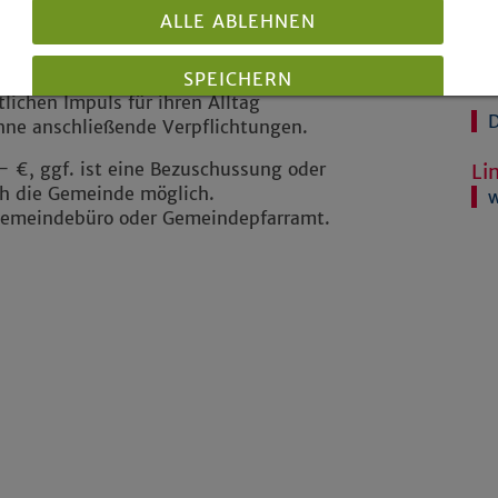
mbole, Naturmaterialien etc.)
ALLE ABLEHNEN
en Festen von Weihnachten, Ostern
Fot
herinnen und Besucher von Offenen
Da
des christlichen Glaubens bekannt zu
SPEICHERN
lichen Impuls für ihren Alltag
ohne anschließende Verpflichtungen.
Details anzeigen
- €, ggf. ist eine Bezuschussung oder
Li
Impressum
|
Datenschutz
h die Gemeinde möglich.
w
 Gemeindebüro oder Gemeindepfarramt.