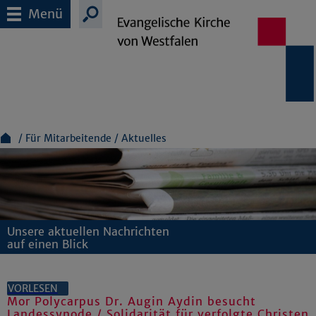
Menü
Für Mitarbeitende
Aktuelles
Unsere aktuellen Nachrichten
auf einen Blick
VORLESEN
Mor Polycarpus Dr. Augin Aydin besucht
Landessynode / Solidarität für verfolgte Christen