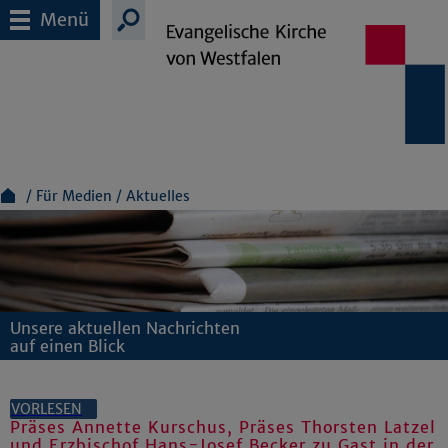
Menü
Für Medien
Aktuelles
Unsere aktuellen Nachrichten
auf einen Blick
VORLESEN
Präses Annette Kurschus, Präses Thorsten Latzel
und Erzbischof Hans-Josef Becker zu Gast in der