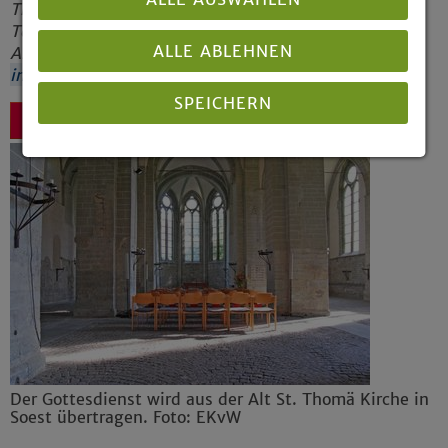
Thomä, Thomästraße 74, in Soest statt. Den
Text der Predigt können Interessierte im
ALLE ABLEHNEN
Anschluss im Internet nachlesen unter
Kirche
im WDR
SPEICHERN
Zurück
Details anzeigen
Impressum
|
Datenschutz
Der Gottesdienst wird aus der Alt St. Thomä Kirche in
Soest übertragen. Foto: EKvW