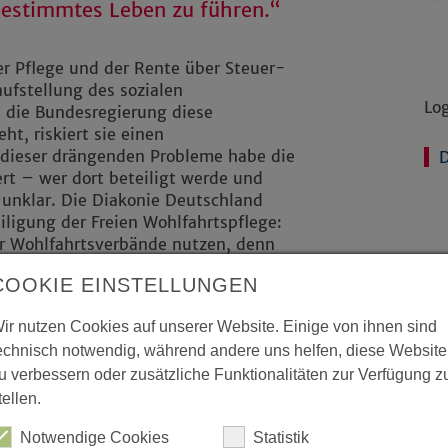
estimmtes Leben zu führen.“
r Pflege und der Rente über Steuer-
ufstellung des sozialen
Lo
die Bundesregierung diese
t, riskiert sie einen
r dieser drängenden Probleme habe die
D
rt – wer dort beteiligt werde und
 unklar. Die Diakonie Deutschland
iligung der Freien Wohlfahrtspflege:
er Wohlfahrtsverbände nutzen, denn
ingen und nah bei den Menschen sind“,
COOKIE EINSTELLUNGEN
ir nutzen Cookies auf unserer Website. Einige von ihnen sind
und gesellschaftlicher Umbrüche
echnisch notwendig, während andere uns helfen, diese Website
ialstaat: „Innere, äußere und soziale
u verbessern oder zusätzliche Funktionalitäten zur Verfügung z
Wer nur in Verteidigung und Brücken
dament unseres gesellschaftlichen
tellen.
Notwendige Cookies
Statistik