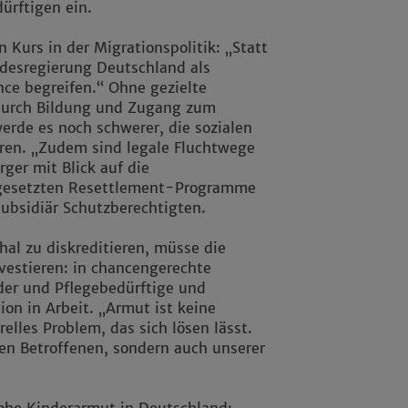
dürftigen ein.
 Kurs in der Migrationspolitik: „Statt
ndesregierung Deutschland als
ce begreifen.“ Ohne gezielte
 durch Bildung und Zugang zum
erde es noch schwerer, die sozialen
eren. „Zudem sind legale Fluchtwege
ger mit Blick auf die
sgesetzten Resettlement-Programme
ubsidiär Schutzberechtigten.
al zu diskreditieren, müsse die
nvestieren: in chancengerechte
der und Pflegebedürftige und
on in Arbeit. „Armut ist keine
elles Problem, das sich lösen lässt.
den Betroffenen, sondern auch unserer