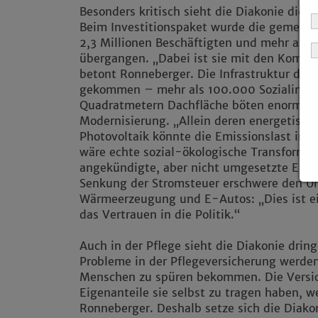
Besonders kritisch sieht die Diakonie die I
Beim Investitionspaket wurde die gemeinn
2,3 Millionen Beschäftigten und mehr als 3
übergangen. „Dabei ist sie mit den Kommu
betont Ronneberger. Die Infrastruktur der S
gekommen – mehr als 100.000 Sozialimmob
Quadratmetern Dachfläche böten enormes P
Modernisierung. „Allein deren energetisch
Photovoltaik könnte die Emissionslast in 
wäre echte sozial-ökologische Transformat
angekündigte, aber nicht umgesetzte Entl
Senkung der Stromsteuer erschwere den Um
Wärmeerzeugung und E-Autos: „Dies ist e
das Vertrauen in die Politik.“
Auch in der Pflege sieht die Diakonie dri
Probleme in der Pflegeversicherung werde
Menschen zu spüren bekommen. Die Versic
Eigenanteile sie selbst zu tragen haben, w
Ronneberger. Deshalb setze sich die Diakon