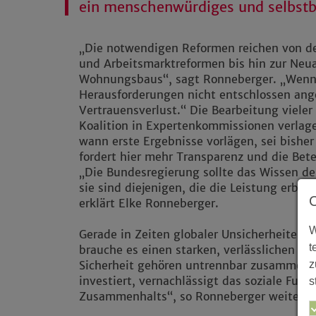
ein menschenwürdiges und selbstb
„Die notwendigen Reformen reichen von de
und Arbeitsmarktreformen bis hin zur Neua
Wohnungsbaus“, sagt Ronneberger. „Wenn 
Herausforderungen nicht entschlossen angeh
Vertrauensverlust.“ Die Bearbeitung viele
Koalition in Expertenkommissionen verlage
wann erste Ergebnisse vorlägen, sei bisher
fordert hier mehr Transparenz und die Bete
„Die Bundesregierung sollte das Wissen d
sie sind diejenigen, die die Leistung erbr
erklärt Elke Ronneberger.
W
Gerade in Zeiten globaler Unsicherheiten 
t
brauche es einen starken, verlässlichen Soz
z
Sicherheit gehören untrennbar zusammen. 
investiert, vernachlässigt das soziale Fun
s
Zusammenhalts“, so Ronneberger weiter.