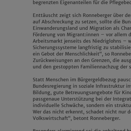
begrenzten Eigenanteilen für die Pflegebe
Enttäuscht zeigt sich Ronneberger über den
auf Abschreckung zu setzen, sollte die Bu
Einwanderungsland und Migration als Chan
Förderung von Migrant:innen – vor allem
Arbeitsmarkt jenseits des Niedriglohns – w
Sicherungssysteme langfristig zu stabilisi
ein Gebot der Menschlichkeit“, so Ronneber
Zurückweisungen an den Grenzen, die au
und den gestoppten Familiennachzug der s
Statt Menschen im Bürgergeldbezug pausch
Bundesregierung in soziale Infrastruktur i
Bildung, gute Betreuungsangebote für Kin
passgenaue Unterstützung bei der Integrati
individuelle Schwäche, sondern ein struktur
Wer das nicht erkennt, schadet nicht nur 
Volkswirtschaft“, betont Ronneberger.